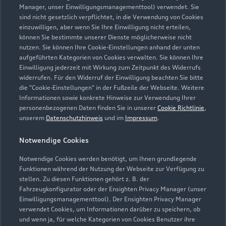
05652 95840
Manager, unser Einwilligungsmanagementtool) verwendet. Sie
sind nicht gesetzlich verpflichtet, in die Verwendung von Cookies
einzuwilligen, aber wenn Sie Ihre Einwilligung nicht erteilen,
bsa@glinicke.de
können Sie bestimmte unserer Dienste möglicherweise nicht
nutzen. Sie können Ihre Cookie-Einstellungen anhand der unten
Kontaktdaten herunterladen
aufgeführten Kategorien von Cookies verwalten. Sie können Ihre
Einwilligung jederzeit mit Wirkung zum Zeitpunkt des Widerrufs
widerrufen. Für den Widerruf der Einwilligung beachten Sie bitte
die "Cookie-Einstellungen" in der Fußzeile der Webseite. Weitere
Informationen sowie konkrete Hinweise zur Verwendung Ihrer
Öffnungszeiten
personenbezogenen Daten finden Sie in unserer
Cookie Richtlinie
,
unserem
Datenschutzhinweis
und im
Impressum
.
Verkauf
Notwendige Cookies
Geöffnet bis
18:00
Notwendige Cookies werden benötigt, um Ihnen grundlegende
Funktionen während der Nutzung der Webseite zur Verfügung zu
Service
stellen. Zu diesen Funktionen gehört z. B. der
Fahrzeugkonfigurator oder der Ensighten Privacy Manager (unser
Geöffnet bis
18:00
Einwilligungsmanagementtool). Der Ensighten Privacy Manager
verwendet Cookies, um Informationen darüber zu speichern, ob
Teile- & Zubehörverkauf
und wenn ja, für welche Kategorien von Cookies Benutzer ihre