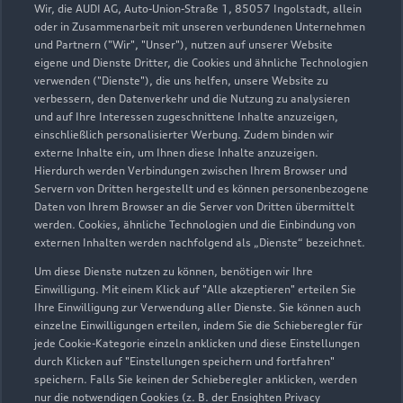
Wir, die AUDI AG, Auto-Union-Straße 1, 85057 Ingolstadt, allein
Schmidt GmbH & Co. KG
oder in Zusammenarbeit mit unseren verbundenen Unternehmen
und Partnern ("Wir", "Unser"), nutzen auf unserer Website
eigene und Dienste Dritter, die Cookies und ähnliche Technologien
Servicepartner
e-tron
verwenden ("Dienste"), die uns helfen, unsere Website zu
verbessern, den Datenverkehr und die Nutzung zu analysieren
und auf Ihre Interessen zugeschnittene Inhalte anzuzeigen,
einschließlich personalisierter Werbung. Zudem binden wir
externe Inhalte ein, um Ihnen diese Inhalte anzuzeigen.
Hierdurch werden Verbindungen zwischen Ihrem Browser und
Servern von Dritten hergestellt und es können personenbezogene
Daten von Ihrem Browser an die Server von Dritten übermittelt
werden. Cookies, ähnliche Technologien und die Einbindung von
externen Inhalten werden nachfolgend als „Dienste“ bezeichnet.
Um diese Dienste nutzen zu können, benötigen wir Ihre
Einwilligung. Mit einem Klick auf "Alle akzeptieren" erteilen Sie
Ihre Einwilligung zur Verwendung aller Dienste. Sie können auch
einzelne Einwilligungen erteilen, indem Sie die Schieberegler für
Werrastraße 13
jede Cookie-Kategorie einzeln anklicken und diese Einstellungen
durch Klicken auf "Einstellungen speichern und fortfahren"
37242 Bad Sooden-Allendorf
speichern. Falls Sie keinen der Schieberegler anklicken, werden
nur die notwendigen Cookies (z. B. der Ensighten Privacy